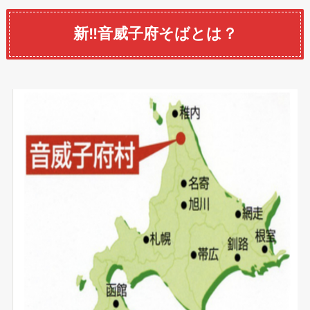
新‼︎音威子府そばとは？