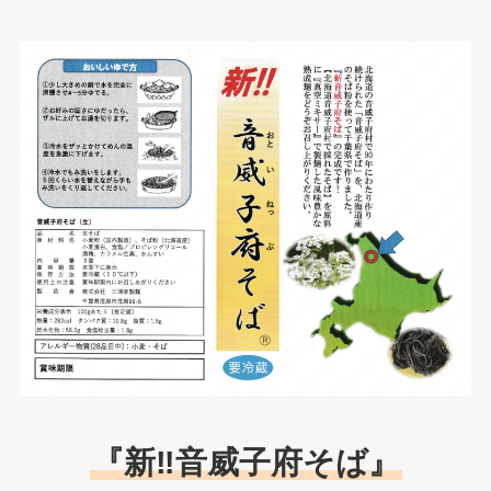
『新‼︎音威子府そば』